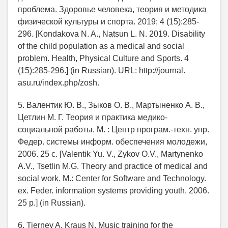
проблема. Здоровье человека, теория и методика
физической культуры и спорта. 2019; 4 (15):285-
296. [Kondakova N. A., Natsun L. N. 2019. Disability
of the child population as a medical and social
problem. Health, Physical Culture and Sports. 4
(15):285-296.] (in Russian). URL: http://journal.
asu.ru/index.php/zosh.
5. Валентик Ю. В., Зыков О. В., Мартыненко А. В.,
Цетлин М. Г. Теория и практика медико-
социальной работы. М. : Центр програм.-техн. упр.
Федер. системы информ. обеспечения молодежи,
2006. 25 с. [Valentik Yu. V., Zykov O.V., Martynenko
A.V., Tsetlin M.G. Theory and practice of medical and
social work. M.: Center for Software and Technology.
ex. Feder. information systems providing youth, 2006.
25 p.] (in Russian).
6. Tierney A, Kraus N. Music training for the