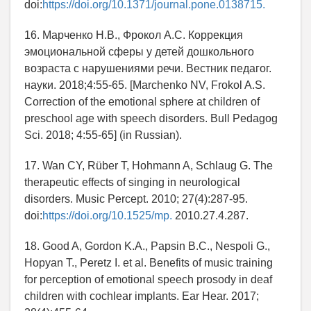
doi:
https://doi.org/10.1371/journal.pone.0138715.
16. Марченко Н.В., Фрокол А.С. Коррекция
эмоциональной сферы у детей дошкольного
возраста с нарушениями речи. Вестник педагог.
науки. 2018;4:55-65. [Marchenko NV, Frokol A.S.
Correction of the emotional sphere at children of
preschool age with speech disorders. Bull Pedagog
Sci. 2018; 4:55-65] (in Russian).
17. Wan CY, Rüber T, Hohmann A, Schlaug G. The
therapeutic effects of singing in neurological
disorders. Music Percept. 2010; 27(4):287-95.
doi:
https://doi.org/10.1525/mp.
2010.27.4.287.
18. Good A, Gordon K.A., Papsin B.C., Nespoli G.,
Hopyan T., Peretz I. et al. Benefits of music training
for perception of emotional speech prosody in deaf
children with cochlear implants. Ear Hear. 2017;