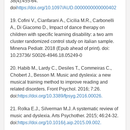
38(4):455-64.
doi
https://doi.org/10.1097/AUD.0000000000000402
19. Cofini V., Cianfarani A., Cicilia M.R., Carbonelli
A., Di Giacomo D., Impact of dance therapy on
children with specific learning disability: a two arm
cluster randomized control study on italian sample.
Minerva Pediatr. 2018 (Epub ahead of print). doi:
10.23736/ S0026-4946.18.05249-0
20. Habib M., Lardy C., Desiles T., Commeiras C.,
Chobert J., Besson M. Music and dyslexia: a new
musical training method to improve reading and
related disorders. Front Psychol. 2016; 7:26.
doi:
https://doi.org/10.3389/fpsyg.2016.00026.
21. Rolka E.J., Silverman M.J. A systematic review of
music and dyslexia. Arts Psychother. 2015; 46:24-32.
doi:
https://doi.org/10.1016/j.aip.2015.09.002.