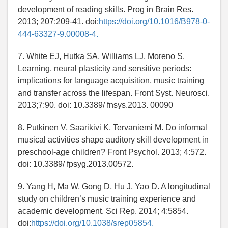
development of reading skills. Prog in Brain Res.
2013; 207:209-41. doi:
https://doi.org/10.1016/B978-0-
444-63327-9.00008-4.
7. White EJ, Hutka SA, Williams LJ, Moreno S.
Learning, neural plasticity and sensitive periods:
implications for language acquisition, music training
and transfer across the lifespan. Front Syst. Neurosci.
2013;7:90. doi: 10.3389/ fnsys.2013. 00090
8. Putkinen V, Saarikivi K, Tervaniemi M. Do informal
musical activities shape auditory skill development in
preschool-age children? Front Psychol. 2013; 4:572.
doi: 10.3389/ fpsyg.2013.00572.
9. Yang H, Ma W, Gong D, Hu J, Yao D. A longitudinal
study on children’s music training experience and
academic development. Sci Rep. 2014; 4:5854.
doi:
https://doi.org/10.1038/srep05854.