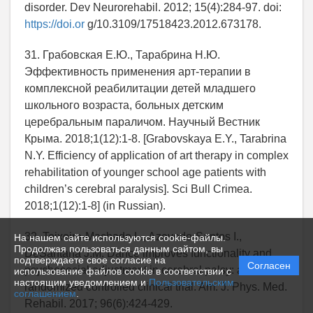
disorder. Dev Neurorehabil. 2012; 15(4):284-97. doi:
https://doi.or
g/10.3109/17518423.2012.673178.
31. Грабовская Е.Ю., Тарабрина Н.Ю.
Эффективность применения арт-терапии в
комплексной реабилитации детей младшего
школьного возраста, больных детским
церебральным параличом. Научный Вестник
Крыма. 2018;1(12):1-8. [Grabovskaya E.Y., Tarabrina
N.Y. Efficiency of application of art therapy in complex
rehabilitation of younger school age patients with
children’s cerebral paralysis]. Sci Bull Crimea.
2018;1(12):1-8] (in Russian).
32. Teixeira-Machado L., Azevedo-Santos I.,
На нашем сайте используются cookie-файлы.
Продолжая пользоваться данным сайтом, вы
DeSantana J.M. Dance improves functionality and
подтверждаете свое согласие на
Согласен
psychosocial adjustment in cerebral palsy: a
использование файлов cookie в соответствии с
настоящим уведомлением и
Пользовательским
randomized controlled clinical trial. Am. J. Phys. Med.
соглашением
.
Rehabil. 2017; 96(6):424-429.