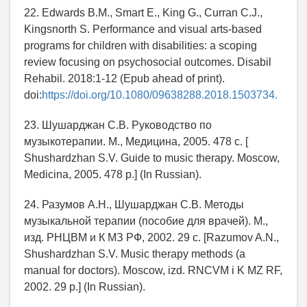
22. Edwards B.M., Smart E., King G., Curran C.J.,
Kingsnorth S. Performance and visual arts-based
programs for children with disabilities: a scoping
review focusing on psychosocial outcomes. Disabil
Rehabil. 2018:1-12 (Epub ahead of print).
doi:
https://doi.org/10.1080/09638288.2018.1503734.
23. Шушарджан С.В. Руководство по
музыкотерапии. М., Медицина, 2005. 478 c. [
Shushardzhan S.V. Guide to music therapy. Moscow,
Medicina, 2005. 478 p.] (In Russian).
24. Разумов А.Н., Шушарджан С.В. Методы
музыкальной терапии (пособие для врачей). М.,
изд. РНЦВМ и К МЗ РФ, 2002. 29 c. [Razumov A.N.,
Shushardzhan S.V. Music therapy methods (a
manual for doctors). Moscow, izd. RNCVM i K MZ RF,
2002. 29 p.] (In Russian).