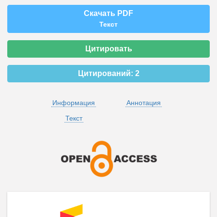
Скачать PDF
Текст
Цитировать
Цитирований:
2
Информация
Аннотация
Текст