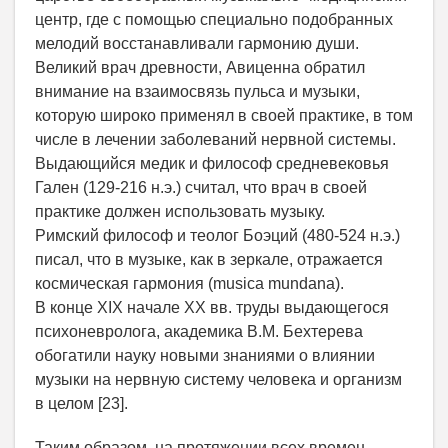
центр, где с помощью специально подобранных
мелодий восстанавливали гармонию души.
Великий врач древности, Авиценна обратил
внимание на взаимосвязь пульса и музыки,
которую широко применял в своей практике, в том
числе в лечении заболеваний нервной системы.
Выдающийся медик и философ средневековья
Гален (129-216 н.э.) считал, что врач в своей
практике должен использовать музыку.
Римский философ и теолог Боэций (480-524 н.э.)
писал, что в музыке, как в зеркале, отражается
космическая гармония (musica mundana).
В конце XIX начале XX вв. труды выдающегося
психоневролога, академика В.М. Бехтерева
обогатили науку новыми знаниями о влиянии
музыки на нервную систему человека и организм
в целом [23].
Таким образом, на протяжении всех времен