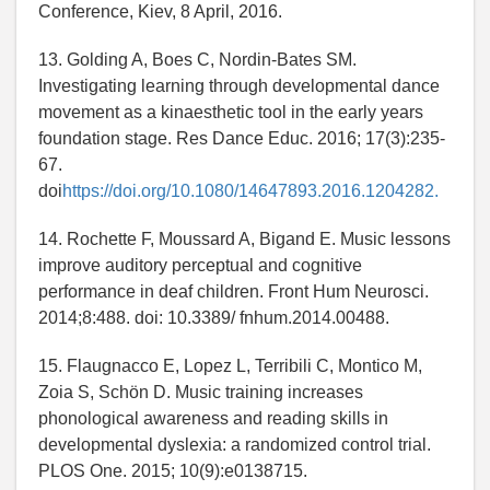
Conference, Kiev, 8 April, 2016.
13. Golding A, Boes C, Nordin-Bates SM.
Investigating learning through developmental dance
movement as a kinaesthetic tool in the early years
foundation stage. Res Dance Educ. 2016; 17(3):235-
67.
doi
https://doi.org/10.1080/14647893.2016.1204282.
14. Rochette F, Moussard A, Bigand E. Music lessons
improve auditory perceptual and cognitive
performance in deaf children. Front Hum Neurosci.
2014;8:488. doi: 10.3389/ fnhum.2014.00488.
15. Flaugnacco E, Lopez L, Terribili C, Montico M,
Zoia S, Schön D. Music training increases
phonological awareness and reading skills in
developmental dyslexia: a randomized control trial.
PLOS One. 2015; 10(9):e0138715.