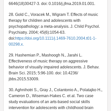
6646(18)30427-3. doi: 0.1016/j.jfma.2019.01.001.
28. Gold C., Voracek M., Wigram T. Effects of music
therapy for children and adolescents with
psychopathology: a meta-analysis. J. Child Psychol.
Psychiatry. 2004; 45(6):1054-63.
doi:
https://doi.org/10.1111/j.1469-7610.2004.t01-1-
00298.x.
29. Hashemian P., Mashoogh N., Jarahi L.
Effectiveness of music therapy on aggressive
behavior of visually impaired adolescents. J. Behav.
Brain Sci. 2015; 5:96-100. doi: 10.4236/
jbbs.2015.53009.
30. Aghnihotri S., Gray J., Colantonio A., Polatajko H.,
Cameron D., Wiseman-Hakes C. et al. Two case
study evaluations of an arts-based social skills
intervention for adolescents with childhood brain