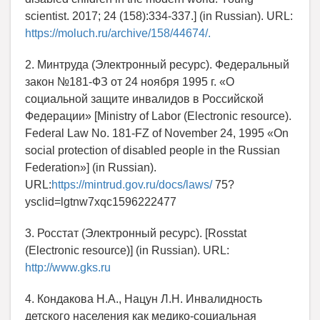
scientist. 2017; 24 (158):334-337.] (in Russian). URL:
https://moluch.ru/archive/158/44674/.
2. Минтруда (Электронный ресурс). Федеральный
закон №181-ФЗ от 24 ноября 1995 г. «О
социальной защите инвалидов в Российской
Федерации» [Ministry of Labor (Electronic resource).
Federal Law No. 181-FZ of November 24, 1995 «On
social protection of disabled people in the Russian
Federation»] (in Russian).
URL:
https://mintrud.gov.ru/docs/laws/
75?
ysclid=lgtnw7xqc1596222477
3. Росстат (Электронный ресурс). [Rosstat
(Electronic resource)] (in Russian). URL:
http://www.gks.ru
4. Кондакова Н.А., Нацун Л.Н. Инвалидность
детского населения как медико-социальная