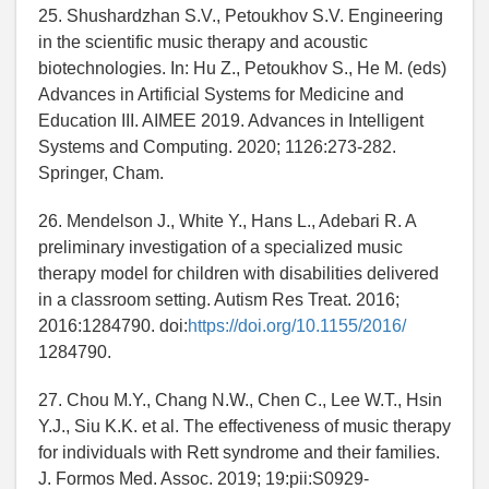
25. Shushardzhan S.V., Petoukhov S.V. Engineering
in the scientific music therapy and acoustic
biotechnologies. In: Hu Z., Petoukhov S., He M. (eds)
Advances in Artificial Systems for Medicine and
Education III. AIMEE 2019. Advances in Intelligent
Systems and Computing. 2020; 1126:273-282.
Springer, Cham.
26. Mendelson J., White Y., Hans L., Adebari R. A
preliminary investigation of a specialized music
therapy model for children with disabilities delivered
in a classroom setting. Autism Res Treat. 2016;
2016:1284790. doi:
https://doi.org/10.1155/2016/
1284790.
27. Chou M.Y., Chang N.W., Chen C., Lee W.T., Hsin
Y.J., Siu K.K. et al. The effectiveness of music therapy
for individuals with Rett syndrome and their families.
J. Formos Med. Assoc. 2019; 19:pii:S0929-