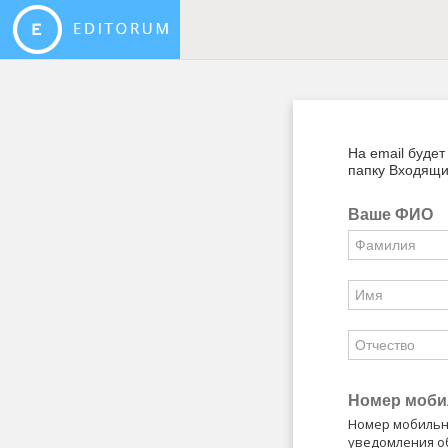
На email буде
папку Входящи
Ваше ФИО
Номер моби
Номер мобильно
уведомления о