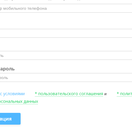
пароль
 с условиями
* пользовательского соглашения
* поли
и
рсональных данных
ация