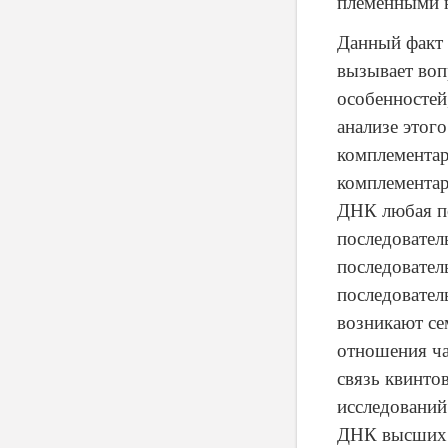
племенными н
Данный факт
вызывает воп
особенностей
анализе этог
комплементар
комплемента
ДНК любая по
последовател
последовател
последовател
возникают се
отношения ча
связь квинто
исследований
ДНК высших 