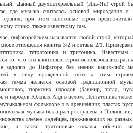
льный. Данный двухинтервальный (Инь-Ян) строй бы
ае,
где музыка считалась основой мироздания и 
 терапия; при этом квинтовые строи предпочитали
ному строю, также известному там.
чае, пифагорейским называется любой строй, которы
основе отношения квинты 3/2 и октавы 2/1.
Примерами
нтатоника, тетратоника и тритоника. Известным 
тся то, что
эти квинтовые строи использовались
разн
е задолго до Пифагора без знания каких-либо
м
остей в силу врожденной тяги к этим строям
ская гамма является основой традиционной музы
 монголов, тюркских народов (башкир, татар, чув
в и народов Южных Анд в целом. Пентатоника также 
музыкальном фольклоре и в древнейших пластах рус
тоническая музыка была распространена в Полинезии,
множества племен индейцев, проживающих на разных
еские, а также тритоновые шкалы обычно исп