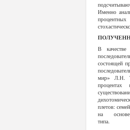
подсчитываю
Именно анал
процентных
стохастическ
ПОЛУЧЕНН
В качестве
последовате
состоящей п
последовате
мир» Л.Н. 
процентах
существован
дихотомичес
плетов: семе
на основе
т