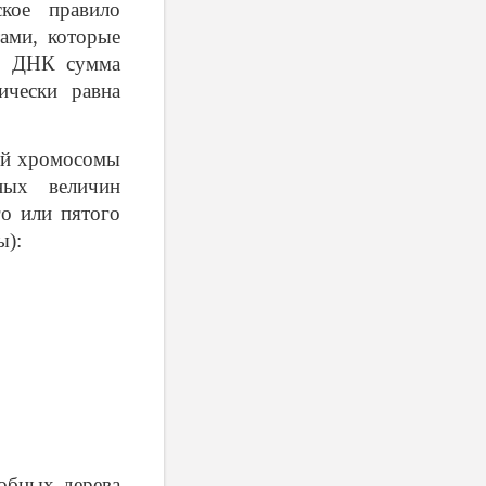
кое правило
тами, которые
ых ДНК сумма
ически равна
ой хромосомы
ных величин
о или пятого
ы):
обных дерева