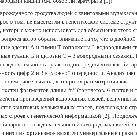
ародами Индии (см. обзор литературы в [1]).
 врожденного сродства людей с квинтовыми музыкаль
рос о том, не имеется ли в генетической системе стру
, которые можно использовать для объяснения этого с
о вопроса автор обратил внимание на то, что в двойно
ные аденин А и тимин Т сопряжены 2 водородными св
рные гуанин
G
и цитозин С – 3 водородными связями.
следовательность нуклеотидов представима как бинар
ьность цифр 2 и 3 в сложной очередности. Анализ так
ьностей ранее выявил, что при их рассмотрении как
ьностей фрагментов длины “
n
” (триплетов, 6-плетов и п
мейства произведений водородных связей, величины к
стот квинтовых музыкальных строев, подтверждая ст
вых строев с генетической информатикой [2].
Продолже
 бинарных последовательностей водородных связей в
и низших организмов выявило
универсальные правил