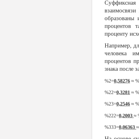
Суффиксная
взаимосвязи
образованы 
процентов 
проценту исх
Например, д
человека и
процентов п
знака после 
%2=
0,58276
≈ 
%22=
0,3281
≈ 
%23=
0,2546
≈ %
%222=
0,2003
≈ 
%333=
0,06363
≈
На основе с