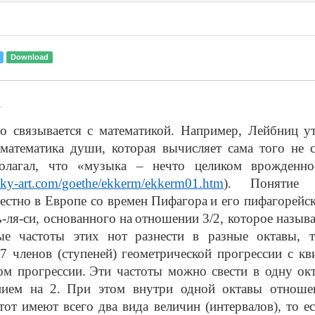
Download
.
о связывается с математикой. Например, Лейбниц ут
математика души, которая вычисляет сама того не 
олагал, что «музыка – нечто целиком врожденно
sky-art.com/goethe/ekkerm/ekkerm01.htm
).
Понятие 
естно в Европе со времен Пифагора
и его пифагорейск
ь-ля-си, основанного на
отношении 3/2, которое называ
ые частоты этих нот
разнести в разные октавы, т
7 членов (ступеней)
геометрической прогрессии с кв
ом прогрессии.
Эти частоты можно свести в одну ок
ием на 2.
При этом внутри одной октавы отноше
тот имеют всего два вида величин (интервалов), то ес