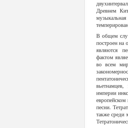
двухинтерва
Древнем Кит
музыкальная
темперирован
В общем слу
построен на 
являются пе
фактом являе
во всем мир
закономерн
пентатониче
вьетнамцев,
империи инко
европейском 
песни. Тетра
также среди 
Тетратонич