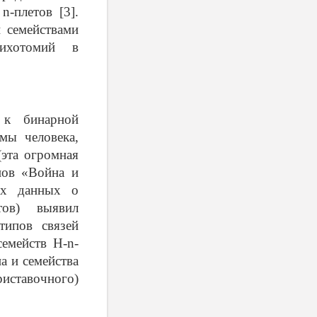
в
n
-плетов [3].
 семействами
дихотомий в
 к бинарной
мы человека,
эта огромная
нов «Война и
их данных о
етов) выявил
типов связей
семейств
H
-
n
-
а и семейства
тавочного)