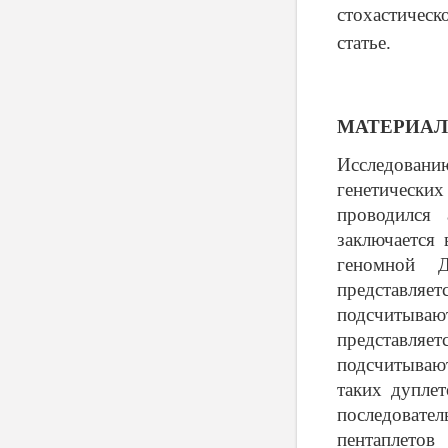
стохастическ
статье.
МАТЕРИАЛ
Исследован
генетически
проводился 
заключается
геномной Д
представляет
подсчитываю
представляет
подсчитываю
таких дуплет
последовате
пентаплето