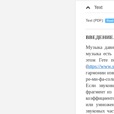
Text
Text (PDF):
Read
ВВЕДЕНИЕ
Музыка давн
музыка есть 
этом Гете п
(
https://www.
гармонии изв
ре-ми-фа-сол
Если звуков
фрагмент из 
коэффициент
или умножен
звуковых час