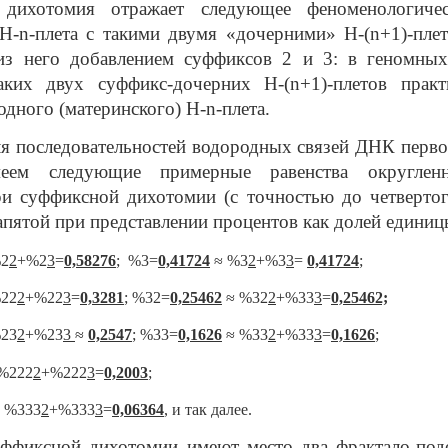
 дихотомия отражает следующее феноменологичес
H
-
n
-плета с такими двумя «дочерними»
H
-(
n
+1)-пле
из него добавлением суффиксов 2 и 3: в геномн
таких двух суффикс-дочерних
H
-(
n
+1)-плетов практ
одного (материнского)
H
-
n
-плета.
ля последовательностей водородных связей ДНК перв
меем следующие примерные равенства округлен
ри суффиксной дихотомии (с точностью до четвертог
запятой при представлении процентов как долей единиц
%2
2
+%2
3
=
0,58276
; %3=
0,41724
≈ %3
2
+%3
3
=
0,41724
;
%22
2
+%22
3
=
0,3281
; %32=
0,25462
≈ %32
2
+%33
3
=
0,25462;
23
2
+%23
3
≈
0,2547
; %33=
0,1626
≈ %33
2
+%33
3
=
0,1626
;
%222
2
+%222
3
=
0,2003
;
 %333
2
+%333
3
=
0,06364
, и так далее.
уффиксной дихотомии имеют место два фрактало-под