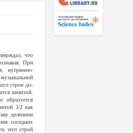
верждал, что
сознавая. При
е, нутряное»
музыкальной
ого строя до-
ется квинтой.
о образуется
интой 3/2 как
таву делением
ния соседних
ть этот строй