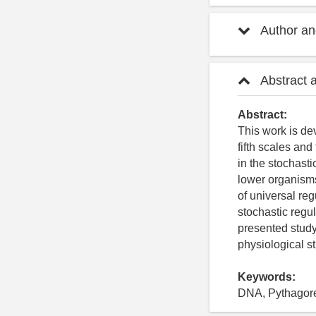
Author and
Abstract 
Abstract:
This work is de
fifth scales an
in the stochast
lower organisms
of universal reg
stochastic regul
presented study
physiological s
Keywords:
DNA, Pythagorea