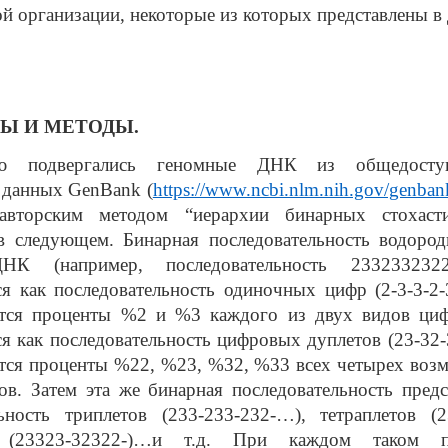
ой организации, некоторые из которых представлены в
Ы И МЕТОДЫ.
ию подвергались геномные ДНК из общедосту
х данных
GenBank
(
https://www.ncbi.nlm.nih.gov/genban
авторским методом “иерархии бинарных стохаст
 в следующем. Бинарная последовательность водород
НК (например, последовательность 233233232
ся как последовательность одиночных цифр (2-3-3-2
тся проценты %2 и %3 каждого из двух видов циф
ся как последовательность цифровых дуплетов (23-32
тся проценты %22, %23, %32, %33 всех четырех воз
ов. Затем эта же бинарная последовательность предс
льность триплетов (233-233-232-…), тетраплетов (2
в (23323-32322-)…и т.д. При каждом таком пр