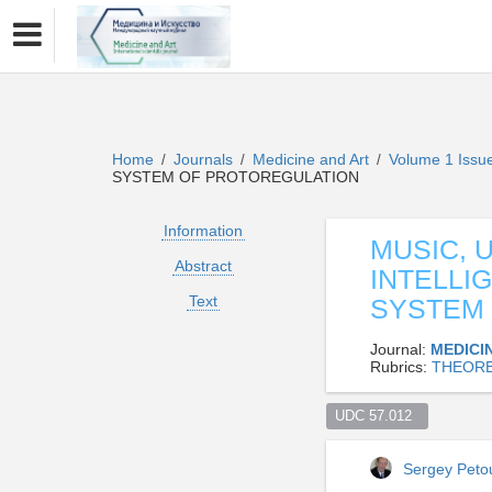
Home
Journals
Medicine and Art
Volume 1 Issu
/
/
/
SYSTEM OF PROTOREGULATION
Information
MUSIC, 
Abstract
INTELLI
Text
SYSTEM
Journal:
MEDICI
Rubrics:
THEORE
UDC 57.012  
Sergey Pet