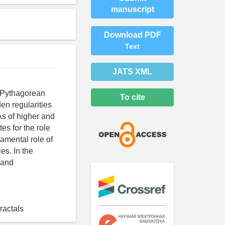
manuscript
Download PDF
Text
JATS XML
e Pythagorean
To cite
en regularities
s of higher and
s for the role
damental role of
es. In the
 and
ractals