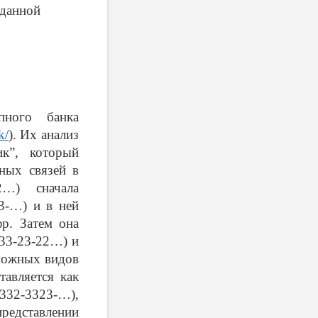
 данной
пного банка
k/
). Их анализ
ик”, который
ных связей в
2…) сначала
-3-…) и в ней
р. Затем она
-33-23-22…) и
можных видов
тавляется как
332-3323-…),
едставлении