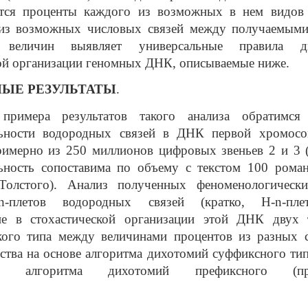
тся проценты каждого из возможных в нем видо
из возможных числовых связей между получаемыми
 величин выявляет универсальные правила 
ой организации геномных ДНК, описываемые ниже.
ЫЕ РЕЗУЛЬТАТЫ
.
 примера результатов такого анализа обратимся
льности водородных связей в ДНК первой хромосо
римерно из 250 миллионов цифровых звеньев 2 и 3 (
льность сопоставима по объему с текстом 100 рома
Толстого). Анализ полученных феноменологическ
n
-плетов водородных связей (кратко, Н-
n
-пл
ие в стохастической организации этой ДНК двух 
кого типа между величинами процентов из разных 
йства на основе алгоритма дихотомий суффиксного тип
 алгоритма дихотомий префиксного (прис
ипа.