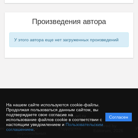
Произведения автора
У этого автора еще нет загруженных произведений
На нашем сайте используются cookie-файлы.
Продолжая пользоваться данным сайтом, вы
подтверждаете свое согласие на
© medicine-art.ru
Согласен
Политика
использование файлов cookie в соответствии с
защиты и
настоящим уведомлением и
Пользовательским
Powered by
ие
обработки
Поддержка
И
соглашением
.
Editorum,
2026
персональных