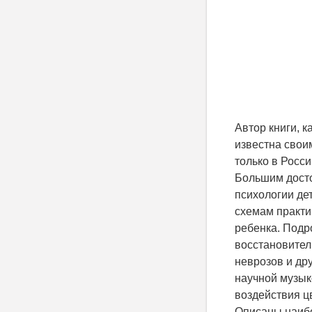
Автор книги, 
известна свои
только в Росси
Большим досто
психологии де
схемам практи
ребенка. Подр
восстановител
неврозов и др
научной музык
воздействия цв
Описаны наибо