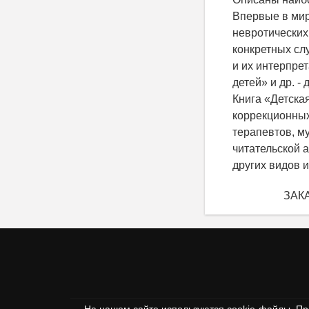
Впервые в мир
невротических
конкретных сл
и их интерпре
детей» и др. 
Книга «Детска
коррекционных
терапевтов, м
читательской 
других видов и
ЗАКА