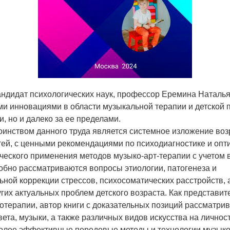
кандидат психологических наук, профессор Еремина Наталь
ми инновациями в области музыкальной терапии и детской 
и, но и далеко за ее пределами.
инством данного труда является системное изложение воз
тей, с ценными рекомендациями по психодиагностике и оп
ческого применения методов музыко-арт-терапии с учетом 
обно рассматриваются вопросы этиологии, патогенеза и
ьной коррекции стрессов, психосоматических расстройств, 
угих актуальных проблем детского возраста. Как представи
отерапии, автор книги с доказательных позиций рассматри
ета, музыки, а также различных видов искусства на личнос
лее эффективные передовые методы и технологии музыко-