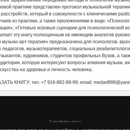
овой практике представлен протокол музыкальной терапии
 расстройств, который в совокупности с клиническими разб
учаев из практики, а также приложениями в виде: «Психоло
тация», «Готовые игровые сценарии для психологической к
- делает эту книгу полноценным не имеющим аналогов руков
я музыко-арт-терапия» предназначена для психологов, врач
 педагогов, музыкотерапевтов, социальных реабилитологов
узыкантов, художников, студентов профильных Вузов, а так
аудитории, которую интересуют вопросы влияния музыки, ж
скусства на здоровье и личность человека.
ЗАТЬ КНИГУ: тел. +7 916-882-89-99; email: medart888@yand
© medicine-art.ru