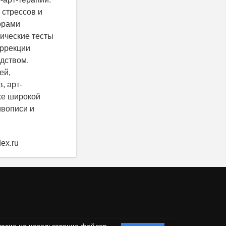
 стрессов и
орами
гические тесты
оррекции
одством.
ей,
, арт-
же широкой
ивописи и
ex.ru