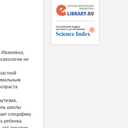
я Ивановна,
психологии не
растной
тимальным
возраста
аутизма,
тель школы
вает специфику
ть ребенка.
арт-терапии.